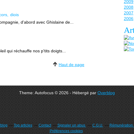
2009
2008
2007
cors
diois
2006
ompagnie, d'abord avec Ghislaine de...
Art
leil qui réchauffe nos p'tits doigts...
Haut de page
Theme: Autofocus © 2026 - Hébergé par
Overblog
rblog
Top articles
Contact
Signaler un abus
C.G.U.
Rémunération e
Préférences cookies