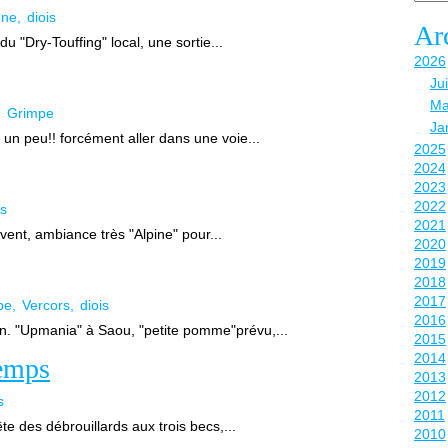
gne
diois
Ar
du "Dry-Touffing" local, une sortie...
2026
Ju
Ma
Grimpe
Ja
un peu!! forcément aller dans une voie...
2025
2024
2023
2022
is
2021
vent, ambiance très "Alpine" pour...
2020
2019
2018
2017
pe
Vercors
diois
2016
. "Upmania" à Saou, "petite pomme"prévu,...
2015
2014
temps
2013
2012
s
2011
e des débrouillards aux trois becs,...
2010