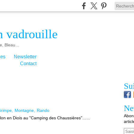
 vadrouille
e, Bleau…
ies
Newsletter
Contact
Su
Ne
rimpe
Montagne
Rando
Abonn
illon en Diois au "Camping des Chaussières"…...
artic
Email