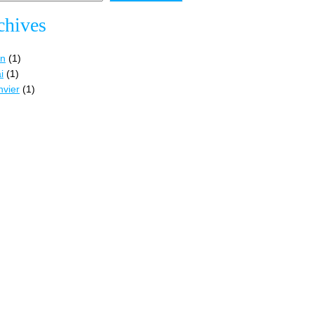
chives
in
(1)
i
(1)
nvier
(1)