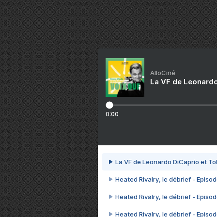
AlloCiné
La VF de Leonardo
0:00
La VF de Leonardo DiCaprio et To
Heated Rivalry, le débrief - Episod
Heated Rivalry, le débrief - Episod
Heated Rivalry, le débrief - Episod