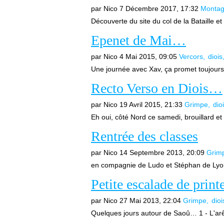
par Nico
7 Décembre 2017, 17:32
Monta
Découverte du site du col de la Bataille et 
Epenet de Mai…
par Nico
4 Mai 2015, 09:05
Vercors
diois
Une journée avec Xav, ça promet toujours 
Recto Verso en Diois…
par Nico
19 Avril 2015, 21:33
Grimpe
dio
Eh oui, côté Nord ce samedi, brouillard et 
Rentrée des classes
par Nico
14 Septembre 2013, 20:09
Grim
en compagnie de Ludo et Stéphan de Lyon
Petite escalade de prin
par Nico
27 Mai 2013, 22:04
Grimpe
dioi
Quelques jours autour de Saoû… 1 - L'arêt