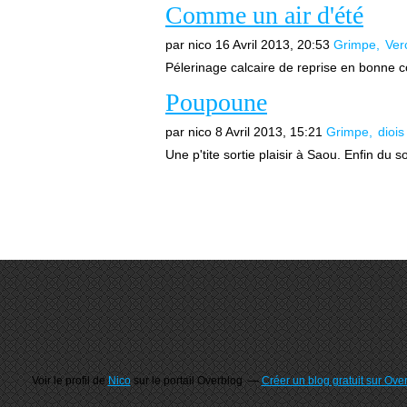
Comme un air d'été
par nico
16 Avril 2013, 20:53
Grimpe
Ver
Pélerinage calcaire de reprise en bonne c
Poupoune
par nico
8 Avril 2013, 15:21
Grimpe
diois
Une p'tite sortie plaisir à Saou. Enfin du so
Voir le profil de
Nico
sur le portail Overblog
Créer un blog gratuit sur Ove