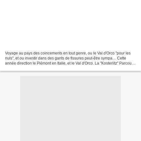
Voyage au pays des coincements en tout genre, ou le Val d'Orco "pour les
nuls", et ou investir dans des gants de fissures peut-être sympa… Cette
année direction le Piémont en Italie, et le Val d'Orco. La "Kosterlitz" Parcours
: Lyon - Grenoble - Névache...