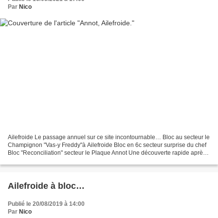
Par
Nico
Ailefroide Le passage annuel sur ce site incontournable… Bloc au secteur le
Champignon "Vas-y Freddy"à Ailefroide Bloc en 6c secteur surprise du chef
Bloc "Reconciliation" secteur le Plaque Annot Une découverte rapide après
quelques jours dans le Verdon,...
Ailefroide à bloc…
Publié le 20/08/2019 à 14:00
Par
Nico