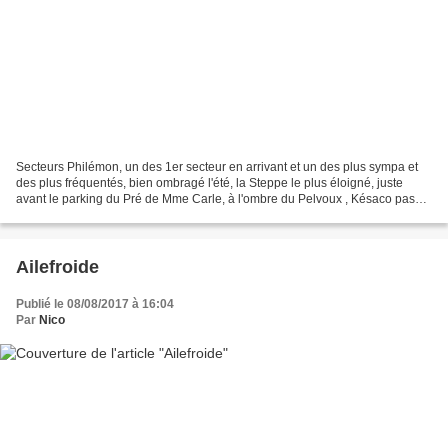
Secteurs Philémon, un des 1er secteur en arrivant et un des plus sympa et
des plus fréquentés, bien ombragé l'été, la Steppe le plus éloigné, juste
avant le parking du Pré de Mme Carle, à l'ombre du Pelvoux , Késaco pas
loin avec de bonne réception, la...
Ailefroide
Publié le 08/08/2017 à 16:04
Par
Nico