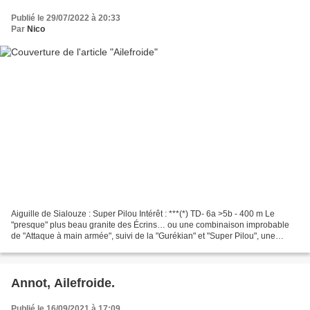
Publié le 29/07/2022 à 20:33
Par
Nico
Aiguille de Sialouze : Super Pilou Intérêt : ***(*) TD- 6a >5b - 400 m Le
"presque" plus beau granite des Écrins… ou une combinaison improbable
de "Attaque à main armée", suivi de la "Gurékian" et "Super Pilou", une
"Superpasfilou" ou la grosse Trav…en...
Annot, Ailefroide.
Publié le 16/09/2021 à 17:09