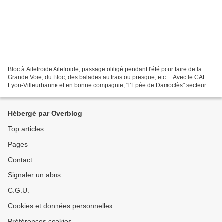
Bloc à Ailefroide Ailefroide, passage obligé pendant l'été pour faire de la
Grande Voie, du Bloc, des balades au frais ou presque, etc… Avec le CAF
Lyon-Villeurbanne et en bonne compagnie, "l’Epée de Damoclès" secteur
Pilier des Violettes avec "le Panthéon...
Hébergé par Overblog
Top articles
Pages
Contact
Signaler un abus
C.G.U.
Cookies et données personnelles
Préférences cookies