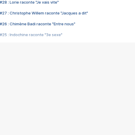
28 : Lorie raconte "Je vais vite"
#27 : Christophe Willem raconte "Jacques a dit"
#26 : Chimène Badi raconte "Entre nous"
#25 : Indochine raconte "3e sexe"
#24 : Zaho raconte "C'est chelou"
#23 : Patrick Bruel raconte "Au café des délices"
#22 : Kyo raconte "Le chemin"
#21 : Nolwenn Leroy raconte "Cassé"
#20 : Patrick Hernandez raconte "Born to be alive"
#19 : Lorie raconte "Près de moi"
#18 : Michael Jones raconte "A nos actes manqués" (avec Jean-Jacque
#17 : Khaled raconte "Aïcha"
#16 : Corneille raconte "Parce qu'on vient de loin"