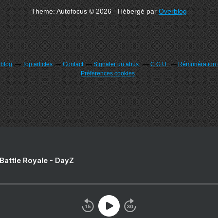
Theme: Autofocus © 2026 - Hébergé par
Overblog
rblog
Top articles
Contact
Signaler un abus
C.G.U.
Rémunération e
Préférences cookies
 Battle Royale - DayZ