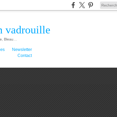
 vadrouille
e, Bleau…
ies
Newsletter
Contact