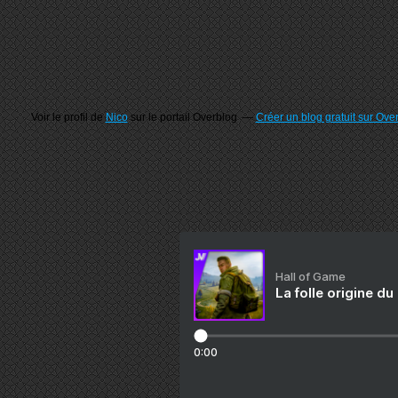
Voir le profil de
Nico
sur le portail Overblog
Créer un blog gratuit sur Ove
Hall of Game
La folle origine du
0:00