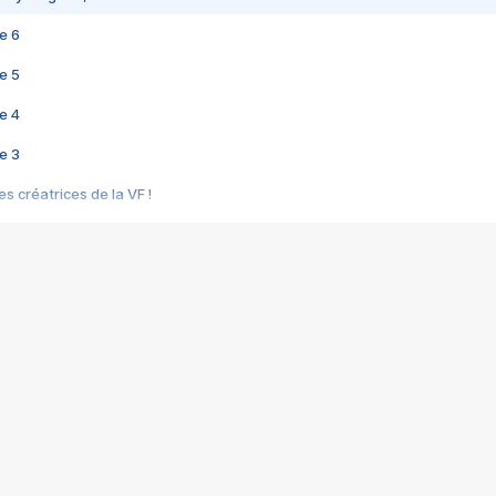
e 6
e 5
e 4
e 3
s créatrices de la VF !
e 2
e 1
e Mektoub My Love arrive enfin ! Rencontre avec Shaïn Boumedine et Sal
i : après Toni en famille
elle réalise le bouleversant Dites lui que je l'aime
ais ! Rencontre autour de Vie privée de Rebecca Zlotowski
 de Marguerite, Grave... Rencontre avec Ella Rumpf