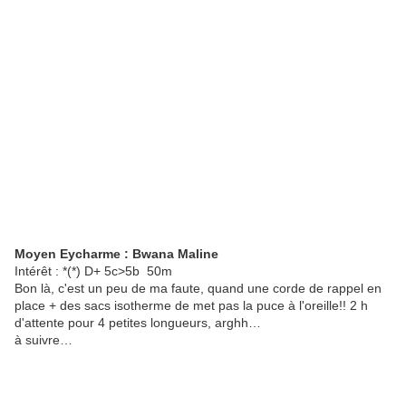
Moyen Eycharme : Bwana Maline
Intérêt : *(*)
D+
5c
>5b
50m
Bon là, c'est un peu de ma faute, quand une corde de rappel en
place + des sacs isotherme de met pas la puce à l'oreille!! 2 h
d'attente pour 4 petites longueurs, arghh…
à suivre…