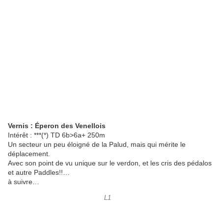
Vernis : Éperon des Venellois
Intérêt : ***(*)
TD
6b
>6a+
250m
Un secteur un peu éloigné de la Palud, mais qui mérite le
déplacement.
Avec son point de vu unique sur le verdon, et les cris des pédalos
et autre Paddles!!…
à suivre…
L1