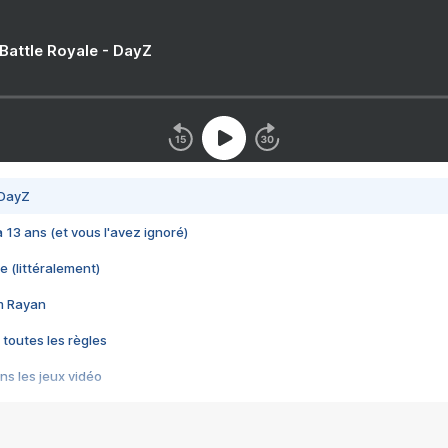
 Battle Royale - DayZ
 DayZ
 a 13 ans (et vous l'avez ignoré)
e (littéralement)
im Rayan
 toutes les règles
s les jeux vidéo
us choquant de Rockstar ? - Le scandale BULLY